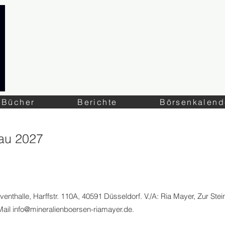
Bücher
Berichte
Börsenkalend
au 2027
enthalle, Harffstr. 110A, 40591 Düsseldorf. V./A: Ria Mayer, Zur Stei
Mail
info@mineralienboersen-riamayer.de
.