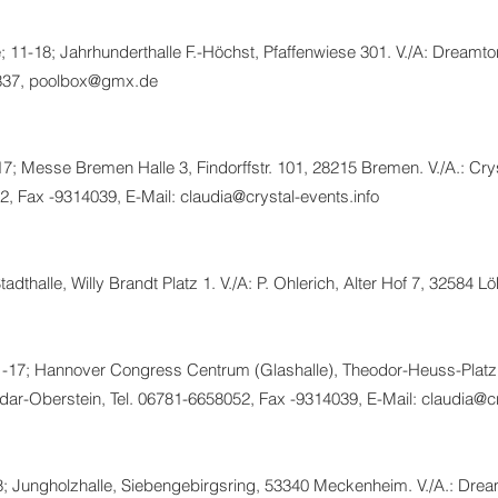
; 11-18; Jahrhunderthalle F.-Höchst, Pfaffenwiese 301. V./A: Dreamto
337,
poolbox@gmx.de
; Messe Bremen Halle 3, Findorffstr. 101, 28215 Bremen. V./A.: Cryst
2, Fax -9314039, E-Mail:
claudia@crystal-events.info
tadthalle, Willy Brandt Platz 1. V./A: P. Ohlerich, Alter Hof 7, 32584 
1-17; Hannover Congress Centrum (Glashalle), Theodor-Heuss-Platz 1
Idar-Oberstein, Tel. 06781-6658052, Fax -9314039, E-Mail:
claudia@cr
; Jungholzhalle, Siebengebirgsring, 53340 Meckenheim. V./A.: Dream