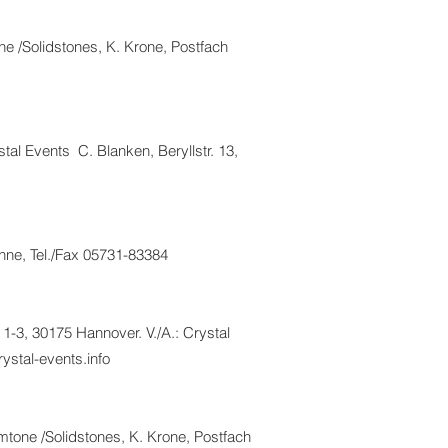
ne /Solidstones, K. Krone, Postfach
al Events C. Blanken, Beryllstr. 13,
Löhne, Tel./Fax 05731-83384
-3, 30175 Hannover. V./A.: Crystal
ystal-events.info
tone /Solidstones, K. Krone, Postfach