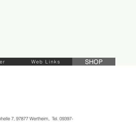
SHOP
er
Web Links
SHOP
nhelle 7, 97877 Wertheim, Tel. 09397-