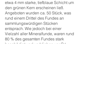
etwa 4 mm starke, tiefblaue Schicht um
den grünen Kern erscheinen ließ.
Angeboten wurden ca. 50 Stück, was
rund einem Drittel des Fundes an
sammlungswürdigen Stücken
entsprach. Wie jedoch bei einer
Vielzahl aller Mineralfunde, waren rund
80 % des gesamten Fundes stark
beschädigt und verblieben vor Ort.
Weitere Fluorit Neufunde präsentierte
Jordan Lee Root von Natural Selection
Crystals. Er hatte eine ganze Menge an
tiefroten Fluoritstufen und Schwimmern
in Oktaederform aus der Surprise Mine,
Cooks Peak Area in New Mexico, USA
im Angebot. Die Stücke wurden im
vergangenen Sommer abgebaut. Im
selben Zimmer gab es auch einige
Flats an würfeligen, irischen Fluoriten.
Die Stücke stammen aus einem
Granitsteinbruch in Costelloe. Viele der