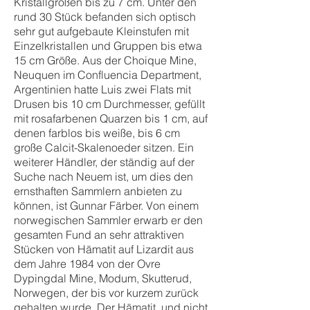
Kristallgrößen bis zu 7 cm. Unter den
rund 30 Stück befanden sich optisch
sehr gut aufgebaute Kleinstufen mit
Einzelkristallen und Gruppen bis etwa
15 cm Größe. Aus der Choique Mine,
Neuquen im Confluencia Department,
Argentinien hatte Luis zwei Flats mit
Drusen bis 10 cm Durchmesser, gefüllt
mit rosafarbenen Quarzen bis 1 cm, auf
denen farblos bis weiße, bis 6 cm
große Calcit-Skalenoeder sitzen. Ein
weiterer Händler, der ständig auf der
Suche nach Neuem ist, um dies den
ernsthaften Sammlern anbieten zu
können, ist Gunnar Färber. Von einem
norwegischen Sammler erwarb er den
gesamten Fund an sehr attraktiven
Stücken von Hämatit auf Lizardit aus
dem Jahre 1984 von der Ovre
Dypingdal Mine, Modum, Skutterud,
Norwegen, der bis vor kurzem zurück
gehalten wurde. Der Hämatit, und nicht