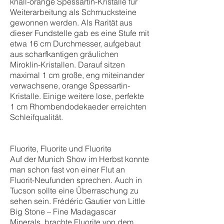
knall-orange Spessartin-Kristalle für
Weiterarbeitung als Schmucksteine
gewonnen werden. Als Rarität aus
dieser Fundstelle gab es eine Stufe mit
etwa 16 cm Durchmesser, aufgebaut
aus scharfkantigen gräulichen
Miroklin-Kristallen. Darauf sitzen
maximal 1 cm große, eng miteinander
verwachsene, orange Spessartin-
Kristalle. Einige weitere lose, perfekte
1 cm Rhombendodekaeder erreichten
Schleifqualität.
Fluorite, Fluorite und Fluorite
Auf der Munich Show im Herbst konnte
man schon fast von einer Flut an
Fluorit-Neufunden sprechen. Auch in
Tucson sollte eine Überraschung zu
sehen sein. Frédéric Gautier von Little
Big Stone – Fine Madagascar
Minerals, brachte Fluorite von dem