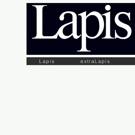
Lapis
extraLapis